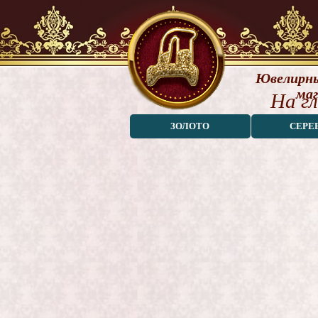
Ювелирны
маг
На г
ЗОЛОТО
СЕРЕ