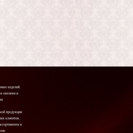
ных изделий.
и связями и
ми
емой продукции
ших клиентов.
ассортимента и
вень