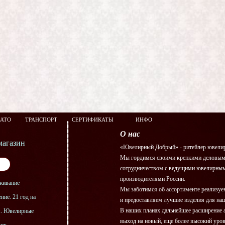
ЗАТО
ТРАНСПОРТ
СЕРТИФИКАТЫ
ИНФО
О нас
агазин
«Ювелирный Добрый» - ритейлер ювелир
Мы гордимся своими крепкими деловым
сотрудничеством с ведущими ювелирны
производителями России.
живание
Мы заботимся об ассортименте реализу
ние. 21 год на
и предоставляем лучшие изделия для на
В наших планах дальнейшее расширение 
я. Ювелирные
выход на новый, еще более высокий уро