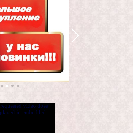
requested video does
e played in embedded