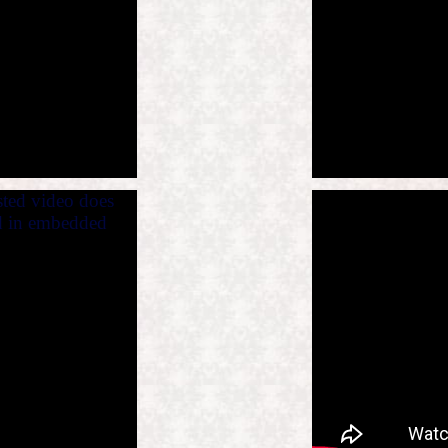
sted video does
ed in embedded