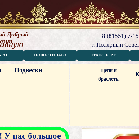
й Добрый 
8 (81551) 7-15
азин
лавную
г. Полярный Совет
БРО
НОВОСТИ ЗАТО
ТРАНСПОРТ
и
Подвески
Цепи и
К
браслеты
 У нас большое