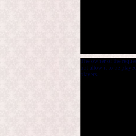
The owner of the reque
not allow it to be play
players.