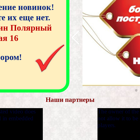
ение новинок!
е их еще нет.
зин Полярный
ая 16
бором!
Наши партнеры
sted video does
The owner of the 
ed in embedded
not allow it to b
players.