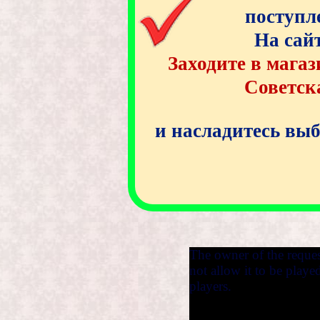
поступл
На сайт
Заходите в мага
Советск
и насладитесь вы
The owner of the reque
not allow it to be play
players.