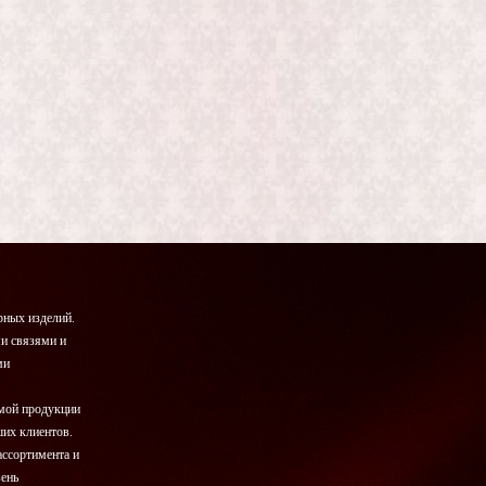
ных изделий.
и связями и
ми
емой продукции
ших клиентов.
ассортимента и
вень