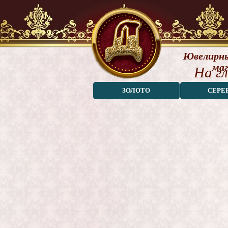
Ювелирны
маг
На г
ЗОЛОТО
СЕРЕ