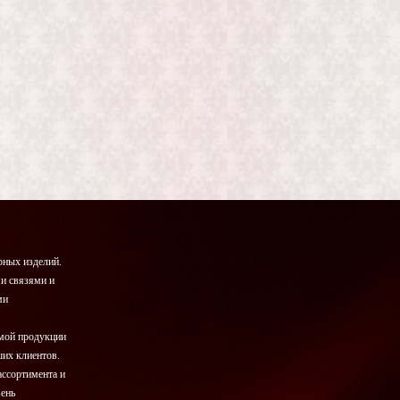
ных изделий.
и связями и
ми
емой продукции
ших клиентов.
ассортимента и
вень