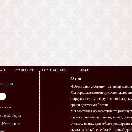
ЗАТО
ТРАНСПОРТ
СЕРТИФИКАТЫ
ИНФО
О нас
агазин
«Ювелирный Добрый» - ритейлер ювелир
Мы гордимся своими крепкими деловым
сотрудничеством с ведущими ювелирны
производителями России.
живание
Мы заботимся об ассортименте реализу
ние. 21 год на
и предоставляем лучшие изделия для на
В наших планах дальнейшее расширение 
я. Ювелирные
выход на новый, еще более высокий уро