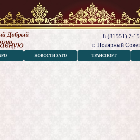
й Добрый 
8 (81551) 7-15
азин
лавную
г. Полярный Совет
БРО
НОВОСТИ ЗАТО
ТРАНСПОРТ