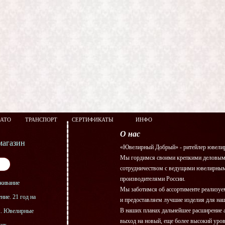
ЗАТО
ТРАНСПОРТ
СЕРТИФИКАТЫ
ИНФО
О нас
агазин
«Ювелирный Добрый» - ритейлер ювелир
Мы гордимся своими крепкими деловым
сотрудничеством с ведущими ювелирны
производителями России.
живание
Мы заботимся об ассортименте реализу
ние. 21 год на
и предоставляем лучшие изделия для на
В наших планах дальнейшее расширение 
я. Ювелирные
выход на новый, еще более высокий уро