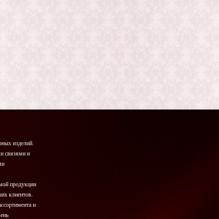
ных изделий.
и связями и
ми
емой продукции
ших клиентов.
ассортимента и
вень