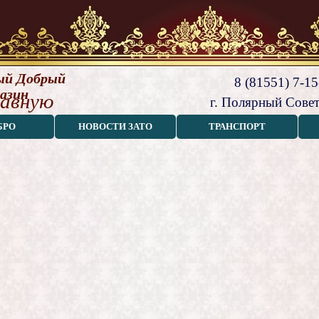
й Добрый 
8 (81551) 7-15
азин
лавную
г. Полярный Совет
БРО
НОВОСТИ ЗАТО
ТРАНСПОРТ