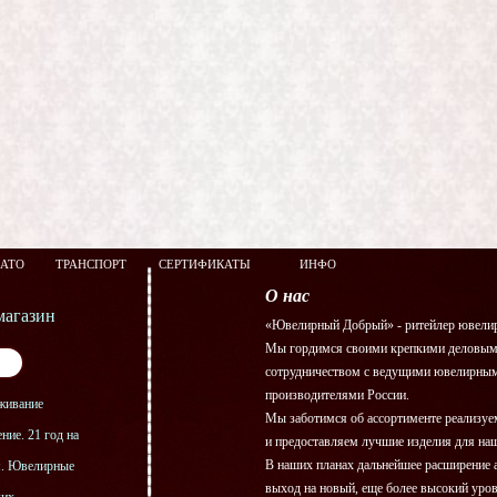
ЗАТО
ТРАНСПОРТ
СЕРТИФИКАТЫ
ИНФО
О нас
агазин
«Ювелирный Добрый» - ритейлер ювелир
Мы гордимся своими крепкими деловым
сотрудничеством с ведущими ювелирны
производителями России.
живание
Мы заботимся об ассортименте реализу
ние. 21 год на
и предоставляем лучшие изделия для на
В наших планах дальнейшее расширение 
я. Ювелирные
выход на новый, еще более высокий уро