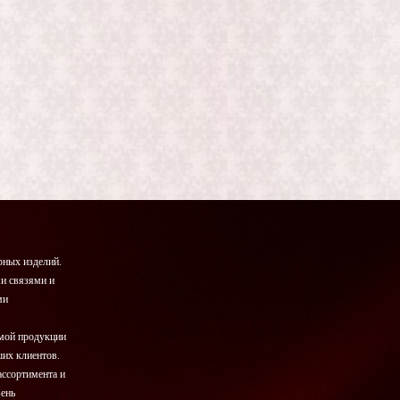
ных изделий.
и связями и
ми
емой продукции
ших клиентов.
ассортимента и
вень