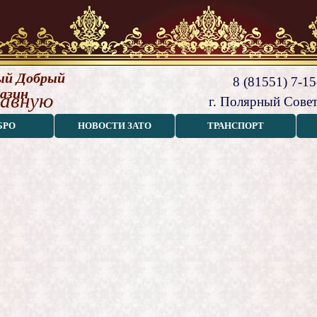
й Добрый 
8 (81551) 7-15
азин
лавную
г. Полярный Совет
БРО
НОВОСТИ ЗАТО
ТРАНСПОРТ